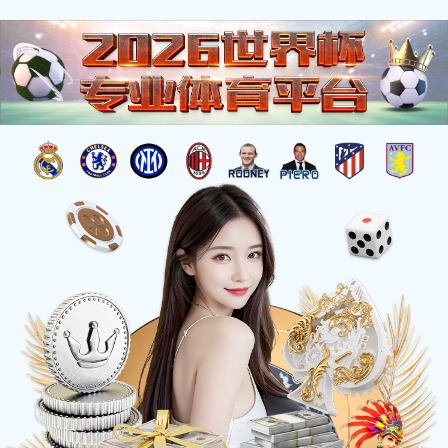
立即注册
爱游戏平台
官网 · 权威
体育数据平台
爱游戏平台 OFFICIAL WEBSITE
自2022年创立以来，
爱游戏平台
致力于为用户提供包
括NBA、英超、欧洲杯、LPL在内的热门赛事直播与数
据服务，广受用户信赖。
立即下载爱游戏平台APP